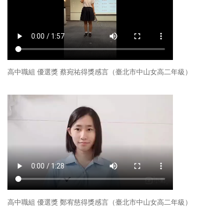
高中職組 優選獎 蔡宛祐得獎感言（臺北市中山女高二年級）
高中職組 優選獎 鄭宥慈得獎感言（臺北市中山女高二年級）