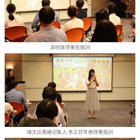
馮明珠理事長致詞
徵文比賽總召集人 李正芬常務理事致詞