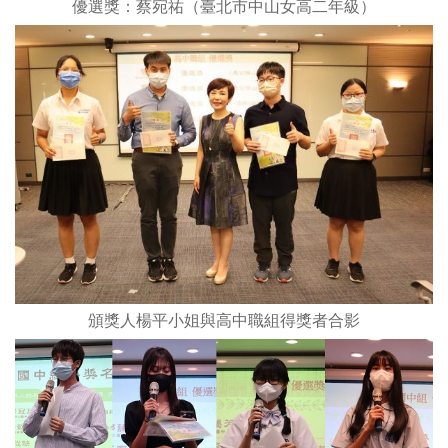
優選獎：蔡宛祐（臺北市中山女高二年級）
頒獎人楊平小姐與高中職組得獎者合影