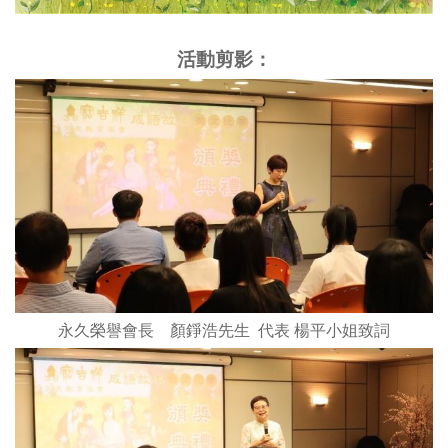
活動剪影：
永久榮譽會長 顏錚浩先生
代表
楊平小姐致詞