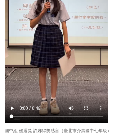
國中組 優選獎 許娣得獎感言（臺北市介壽國中七年級）