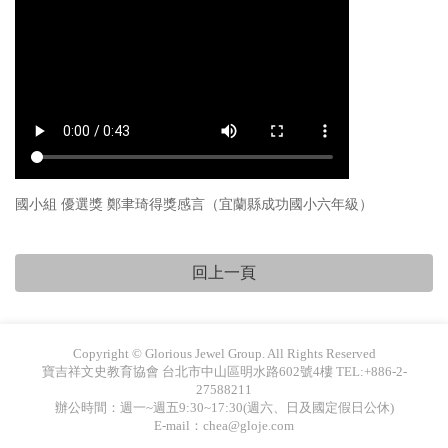
國小組 優選獎 鄭聿琦得獎感言（宜蘭縣成功國小六年級）
Copyright © Glorious Jewel Group. All Rights Reserved
寶吉祥文史教育協會 台北市中山區明水路602號4樓 TEL:+886-2-
27588211
辦公時間：週一~週五9:30~17:30(週六、日及國定假日公休)
E-mail：chea@gloje.com