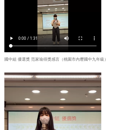
國中組 優選獎 范家瑜得獎感言（桃園市內壢國中九年級）