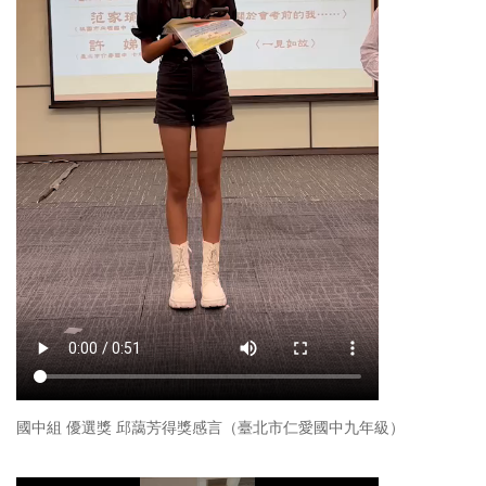
國中組 優選獎 邱藹芳得獎感言（臺北市仁愛國中九年級）