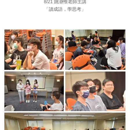
8/21 姚瀞惟老師主講
「讀成語，學思考」