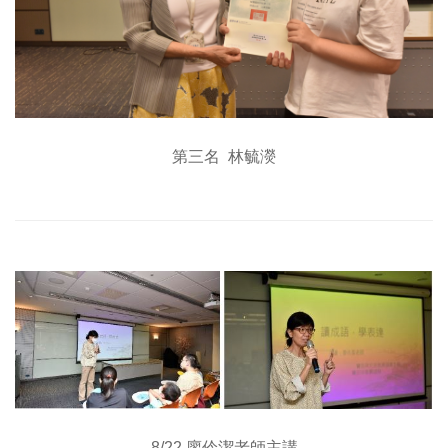
第三名 林毓濙
8/22 廖伶潔老師主講