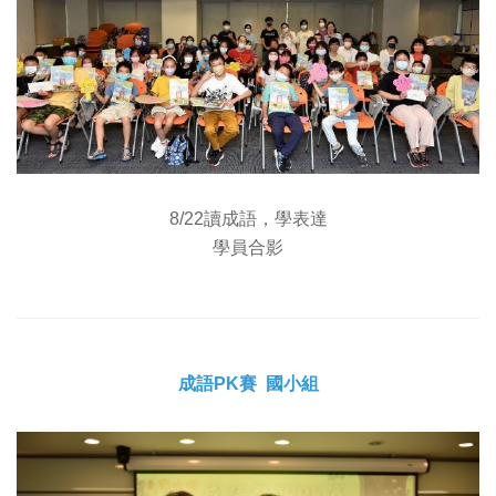
8/22讀成語，學表達
學員合影
成語PK賽 國小組