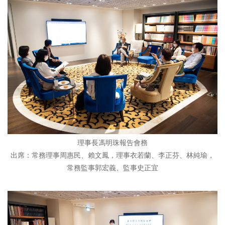
理事長馮明珠報告會務
出席：常務理事周惠民、賴文鳳，理事衣若蘭、李正芬、林純瑜，
常務監事郭宏義、監事史正宜