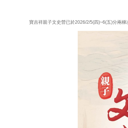
寶吉祥親子文史營已於2026/2/5(四)~6(五)分兩