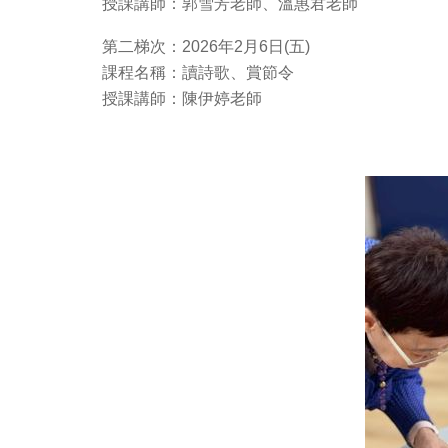
授課講師：郭雪芳老師、溫惠君老師
第二梯次：2026年2月6日(五)
課程名稱：讀詩歌、賞節令
授課講師：陳伊婷老師