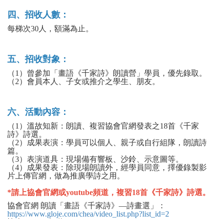
四、招收人數：
每梯次30人，額滿為止。
五、招收對象：
（1）曾參加「畫語《千家詩》朗讀營」學員，優先錄取。
（2）會員本人、子女或推介之學生、朋友。
六、活動內容：
（1）溫故知新：朗讀、複習協會官網發表之18首《千家
詩》詩選。
（2）成果表演：學員可以個人、親子或自行組隊，朗讀詩
篇。
（3）表演道具：現場備有響板、沙鈴、示意圖等。
（4）成果發表：除現場朗讀外，經學員同意，擇優錄製影
片上傳官網，做為推廣學詩之用。
*請上協會官網或youtube頻道，複習18首《千家詩》詩選。
協會官網 朗讀「畫語《千家詩》—詩畫選」：
https://www.gloje.com/chea/video_list.php?list_id=2