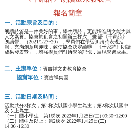
報名簡章
一、活動宗旨及目的：
朗讀詩篇是一件美好的事，學生讀詩，更能增進語文能力與
人文素養。協會於創會之初開辦三梯次「畫 語《千家詩》
朗讀營」（2021/1/27~29），學員們在學習朗讀時表現活
潑，充滿創意與趣味，致使協會決定續辦「《千家詩》朗讀
成果發表營」，增強學員們對所學的記憶，展現學習成果。
二、主辦單位：
寶吉祥文史教育協會
協辦單位：
寶吉祥集團
三、活動日期及時間：
活動共分2梯次，第1梯次以國小學生為主；第2梯次以國中
及以上為主。
（一）國小學生：第1梯次 2022年1月25日(二) 09:30~12:00
（二）國中及以上：第2梯次 2022年1月25日(二)
14:00~16:30