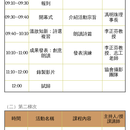
09:10~09:30
報到
馮明珠理
09:30~09:40
開幕式
介紹活動宗旨
事長
溫故知新：詩選
李正芬教
09:40~10:10
朗讀詩篇
複習
授
李正芬教
成果發表：創意
10:10~11:00
發表演練
授、
志工
朗讀
老師
協會攝影
11:10~12:00
錄製影片
團隊
12:00
賦歸
（二）第二梯次
主持人/授
時間
活動名稱
課程內容
課講師