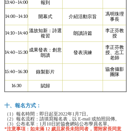
13:40~14:00
報到
馮明珠理
14:00~14:10
開幕式
介紹活動宗旨
事長
溫故知新：詩選
李正芬教
14:10~14:40
朗讀詩篇
複習
授
李正芬教
成果發表：創意
14:40~15:30
發表演練
授、
志工
朗讀
老師
協會攝影
15:40~16:30
錄製影片
團隊
16:30
賦歸
十、報名方式：
（1）報名時間：即日起至2022年1月7日。
（2）報名流程：請填寫報名表，以 E-mail 或拍照回傳。
（3）公布名單：1月10日於協會網站公布學員名單。
*注意事項：如未滿 12 歲且家長未陪同者，需附家長同意