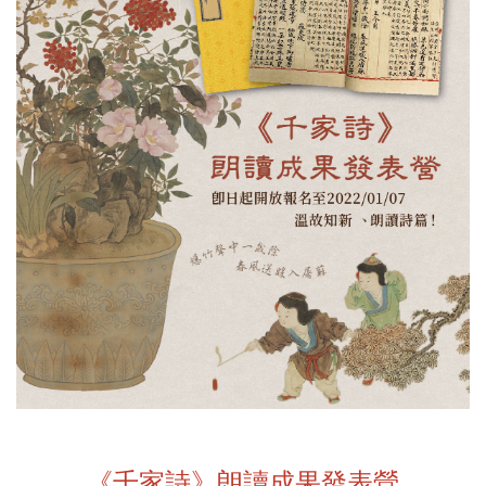
《千家詩》朗讀成果發表營