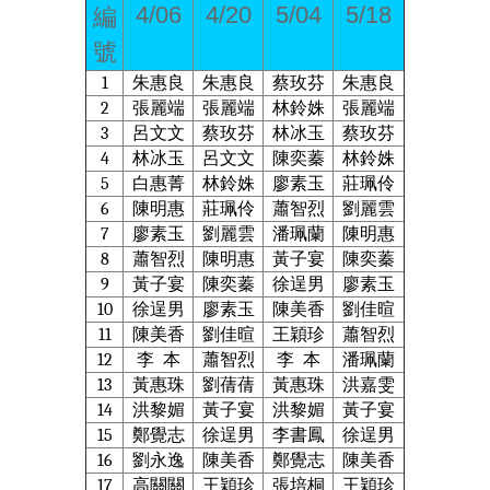
4/06
4/20
5/04
5/18
編
號
1
朱惠良
朱惠良
蔡玫芬
朱惠良
2
張麗端
張麗端
林鈴姝
張麗端
3
呂文文
蔡玫芬
林冰玉
蔡玫芬
4
林冰玉
呂文文
陳奕蓁
林鈴姝
5
白惠菁
林鈴姝
廖素玉
莊珮伶
6
陳明惠
莊珮伶
蕭智烈
劉麗雲
7
廖素玉
劉麗雲
潘珮蘭
陳明惠
8
蕭智烈
陳明惠
黃子宴
陳奕蓁
9
黃子宴
陳奕蓁
徐逞男
廖素玉
10
徐逞男
廖素玉
陳美香
劉佳暄
11
陳美香
劉佳暄
王穎珍
蕭智烈
12
李
本
蕭智烈
李
本
潘珮蘭
13
黃惠珠
劉蒨蒨
黃惠珠
洪嘉雯
14
洪黎媚
黃子宴
洪黎媚
黃子宴
15
鄭覺志
徐逞男
李書鳳
徐逞男
16
劉永逸
陳美香
鄭覺志
陳美香
17
高關關
王穎珍
張培桐
王穎珍