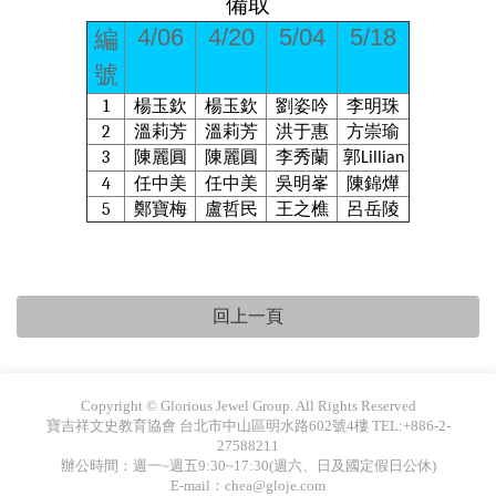
備取
4/06
4/20
5/04
5/18
編
號
1
楊玉欽
楊玉欽
劉姿吟
李明珠
2
溫莉芳
溫莉芳
洪于惠
方崇瑜
3
陳麗圓
陳麗圓
李秀蘭
郭
Lillian
4
任中美
任中美
吳明峯
陳錦燁
5
鄭寶梅
盧哲民
王之樵
呂岳陵
Copyright © Glorious Jewel Group. All Rights Reserved
寶吉祥文史教育協會 台北市中山區明水路602號4樓 TEL:+886-2-
27588211
辦公時間：週一~週五9:30~17:30(週六、日及國定假日公休)
E-mail：chea@gloje.com