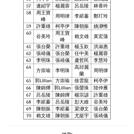
57
連紹宇
楊麗蓉
呂岳陵
林香吟
58
周王寶
周明律
李綰蓁
鄭玎玲
峰
59
許重雄
柯亭伊
陳朝振
姚瀞惟
60
周王寶
谷美玲
賴文雄
黃宏蒲
峰
61
張台榮
許重雄
楊玉欽
洪淑惠
62
張靖儀
張台榮
任中美
楊麗蓉
63
李明珠
張靖儀
盧哲民
李慧玲
64
高邱麗
方崇瑜
李明珠
周明律
蘭
65
郭
方崇瑜
徐雲龍
柯亭伊
Lillian
66
陳錦燁
郭
張螢珠
陸仲雁
Lillian
67
呂岳陵
陳錦燁
楊宗諺
許重雄
68
李綰蓁
呂岳陵
彭大維
谷美玲
69
陳朝振
李綰蓁
梁瀞文
張台榮
70
賴文雄
陳朝振
尤挺宇
張靖儀