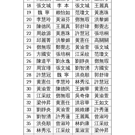
18
張文城
李
本
張文城
王麗真
19
魏
寧
賴怡如
范瓊文
黃惠珠
20
李慧玲
黃淑芬
鄧無瑕
洪黎媚
21
陳德民
王麗真
郭舒瑋
鄭覺志
22
周啟源
黃惠珠
許慧冠
張培桐
23
邱麗菁
洪黎媚
黄憲任
高關關
24
鄧無瑕
鄭覺志
黃渝萱
張文城
25
方國安
張培桐
江采紋
范瓊文
26
陳道平
劉永逸
劉靜炎
鄧無瑕
27
周宜瑾
張文城
劉智湧
方國安
28
許慧冠
魏
寧
洪堯順
郭舒瑋
29
黄憲任
李慧玲
林秀泓
許慧冠
30
黃渝萱
陳德民
王婉華
黄憲任
31
江采紋
鄧無瑕
吳奇偉
黃渝萱
32
梁仲昇
黄憲任
洪容華
王如文
33
劉靜炎
黃渝萱
姬維娜
許秀蓮
34
劉智湧
許秀蓮
王麗鳳
曾淑玲
35
洪堯順
曾淑玲
林鈞康
江采紋
36
林秀泓
江采紋
葉淑宜
梁仲昇