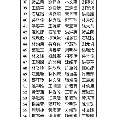
37
諸孟蘭
劉靜炎
林文隆
劉靜炎
38
王婉華
劉智湧
王潤國
劉智湧
39
石瑤階
洪堯順
黃筠瑾
洪堯順
40
吳奇偉
林秀泓
鄭玎玲
林秀泓
41
洪容華
王婉華
黃宏蒲
張大為
42
姬維娜
石瑤階
洪淑惠
諸孟蘭
43
陳欣欣
楊珮汝
楊麗蓉
石瑤階
44
林鈞康
吳奇偉
李慧玲
劉元貞
45
葉淑宜
洪容華
周明律
楊珮汝
46
林文隆
姬維娜
柯亭伊
吳奇偉
47
王潤國
許閔翔
連紹宇
洪容華
48
林香吟
陳欣欣
許重雄
姬維娜
49
江姵璇
林鈞康
張台榮
許閔翔
50
鄭玎玲
林文隆
張靖儀
王麗鳳
51
姚瀞惟
王潤國
許素菁
林鈞康
52
黃宏蒲
林香吟
王蓉美
葉淑宜
53
洪淑惠
江姵璇
劉臺珍
黃筠瑾
54
楊麗蓉
鄭玎玲
李明珠
陳雲珠
55
周明律
黃宏蒲
方崇瑜
林文隆
56
柯亭伊
洪淑惠
陳錦燁
王潤國